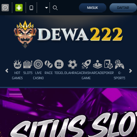
MASUK
DAFTAR
HOT
SLOTS
LIVE
RACE
TOGEL
OLAHRAGA
CRASH
ARCADE
POKER
E-
SABUN
GAMES
CASINO
GAME
SPORTS
AYAM