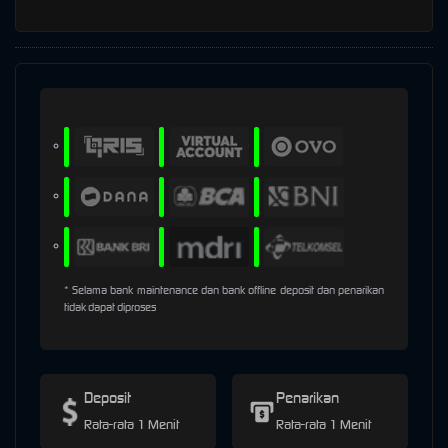
* Selama bank maintenance dan bank offline deposit dan penarikan
tidak dapat diproses
Deposit
Penarikan
Rata-rata 1 Menit
Rata-rata 1 Menit