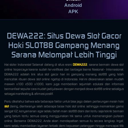
Android
APK
DEWA222: Situs Dewa Slot Gacor
Hoki SLOT88 Gampang Menang
Sarana Melompat Lebih Tinggi
Hai sloter Indonesia! Selamat datang di situs resmi
DEWA222
, sarana bermain dewa slot
online terpercaya karena sudah terverifikasi dari berbagai lisensi Nasional - Internasional.
DEWA222 adalah link situs slot gacor hari ini gampang menang slot88 yang telah
mencetak ribuan dewa slot online ngetop di Indonesia. Hal ini dikarenakan selain mudah
maxwin x100 x500 x1000, kami juga memberikan sejumlah edukasi dan informasi
bermanfaat seputar cara mudah jadi jutawan dengan menjadi dewa slot88 online sekaligus
sebagai manifesting & afirmasi positif.
Perlu diketahui bahwa ada beberapa faktor untuk bisa jago dalam pertarungan mesin hoki
slot
daring, diantaranya ialah seberapa besar hoki slot online sehingga memainkan game
sangat EZ, kenyamanan agar selalu betah main slot88 disini dan tentu saja teknik bermain
yang belum tentu semua orang menggunakan trik sama untuk memenangkan putaran
online. Bersama DEWA222, Anda akan mendapatkan semua itu secara lengkap. Ingat,
kami selalu memberikan layanan terbaik demi kepuasan pelanggan hingga mencapai titik