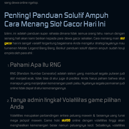
sang dewa online ngetop.
Penting! Panduan Solutif Ampuh
Cara Menang Slot Gacor Hari Ini
Iziiinn, ini adalah panduan super rahasia dimana tidak semua orang tahu namun dengan
senang hati akan kami berikan kepada para dewa gacor sekalian. Cara menang main
slot
gacor
hari ini sangat variatif tergantung bagaimana Anda mengatur strategi layaknya mau
turnamen Mobile Legend Bang Bang. Berikut panduan solutif dijamin ampuh sudah teruji
empiris oleh para ahli :
Pahami Apa Itu RNG
RNG (Random Number Generator) adalah sistem yang membuat segala putaran judi
slot menjadi acak, tidak bisa di atur juga di prediksi. Anda harus paham bahwa situs
manapun yang menjanjikan kemenangan pasti palsu. Nyatanya segala permainan judi
online tidak dapat di atur kemenangannya.
Tanya admin tingkat Volatilitas game pilihan
Anda
Volatilitas merupakan perbandingan antara peluang maxwin & besarnya uang tunai
mega jackpot maxwin. Game hoki
slot88
online dengan volatilitas tinggi akan
menghasilkan kemenangan besar namun peluangnya kecil. Sebaliknya, volatilitas