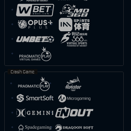
Crash Game