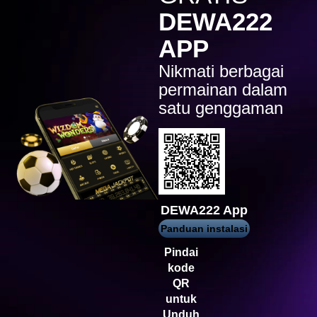
Gates of Olympus Super
Scatter
DEWA222
lotl****t
APP
IDR
4,589,600.00
Gates of Olympus 1000
Nikmati berbagai
permainan dalam
lotl****t
IDR
3,536,000.00
satu genggaman
Gates of Olympus 1000
ken****y
IDR
2,022,000.00
Sweet Bonanza 1000
maxwin****u
IDR
1,701,300.00
DEWA222 App
Starlight Princess
Panduan instalasi
lotl****t
Pindai
IDR
1,450,700.00
Gates of Olympus Super
kode
Scatter
QR
untuk
Unduh