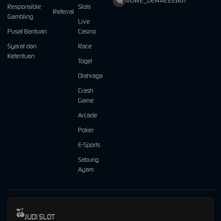
@DW2_DEWA222BOT
Responsible
Slots
Referral
Gambling
Live
Pusat Bantuan
Casino
Syarat dan
Race
Ketentuan
Togel
Olahraga
Crash
Game
Arcade
Poker
E-Sports
Sabung
Ayam
JUDI SLOT