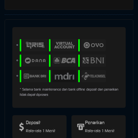
* Selama bank maintenance dan bank offline deposit dan penarikan
tidak dapat diproses
Deposit
Penarikan
Rata-rata 1 Menit
Rata-rata 1 Menit