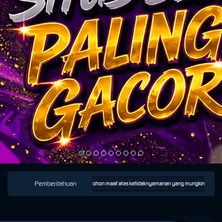
Pemberitahuan
an tidak akan tersedia. Kami memohon maaf atas ketidaknyamanan yang mungkin ditimbulkan.