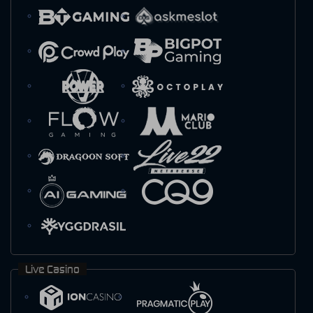
Live Casino