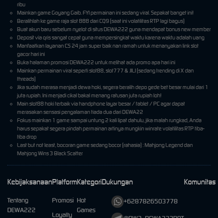
ribu
Mainkan game Goyang Gaib. FYI permainan ini sedang viral. Sepakat banget ini!
Beralihlah ke game raja slot 888 dari CQ9 (saat ini volatilitas RTP lagi bagus)
Buat akun baru sebelum nyelot di situs DEWA222 guna mendapat bonus new member
Deposit via qris sangat cepat guna mempersingkat waktu karena waktu adalah uang
Manfaatkan layanan CS 24 jam super baik nan ramah untuk menanyakan link slot
gacor hari ini
Buka halaman promosi DEWA222 untuk melihat ada promo apa hari ini
Mainkan permainan viral seperti slot88, slot777 & JILI (sedang trending di X dan
threads)
Jika sudah merasa menjadi dewa hoki, segera beralih depo gede bet besar mulai dari 1
juta rupiah. Ini menjadi cikal bakal menang ratusan juta rupiah loh!
Main slot88 hoki terbaik via handphone layar besar / tablet / PC agar dapat
merasakan sensasi pengalaman tiada dua dari DEWA22
Fokus mainkan 1 game sampai untung 2 kali lipat dahulu, jika malah rungkad, Anda
harus sepakat segera pindah permainan artinya mungkin winrate volatilitas RTP tiba-
tiba drop
Last but not least, bocoran game sedang bocor (rahasia) : Mahjong Legend dan
Mahjong Wins 3 Black Scatter
Kebijaksanaan
Platform
Kategori
Dukungan
Komunitas
Tentang
Promosi
Hot
+6287826503778
DEWA222
Games
Loyalty