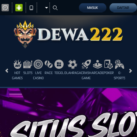
MASUK
DAFTAR
HOT
SLOTS
LIVE
RACE
TOGEL
OLAHRAGA
CRASH
ARCADE
POKER
E-
SABUN
GAMES
CASINO
GAME
SPORTS
AYAM