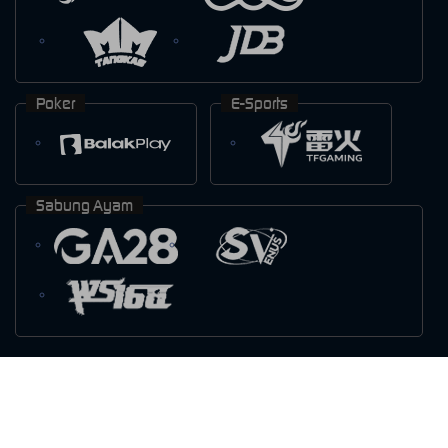
Poker
E-Sports
Sabung Ayam