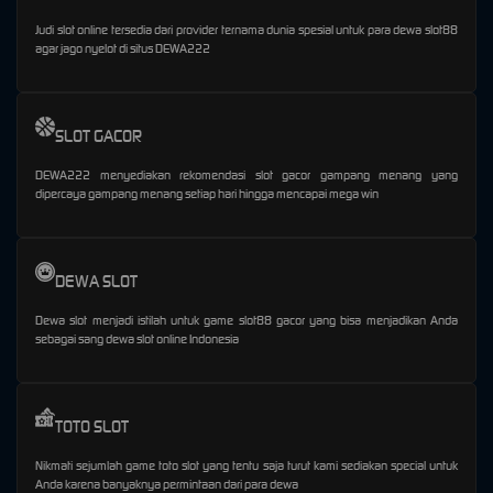
Judi slot online tersedia dari provider ternama dunia spesial untuk para dewa slot88
agar jago nyelot di situs DEWA222
SLOT GACOR
DEWA222 menyediakan rekomendasi slot gacor gampang menang yang
dipercaya gampang menang setiap hari hingga mencapai mega win
DEWA SLOT
Dewa slot menjadi istilah untuk game slot88 gacor yang bisa menjadikan Anda
sebagai sang dewa slot online Indonesia
TOTO SLOT
Nikmati sejumlah game toto slot yang tentu saja turut kami sediakan special untuk
Anda karena banyaknya permintaan dari para dewa