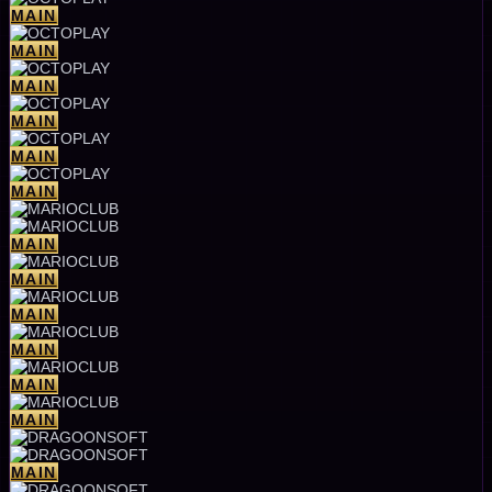
MAIN
MAIN
MAIN
MAIN
MAIN
MAIN
MAIN
MAIN
MAIN
MAIN
MAIN
MAIN
MAIN