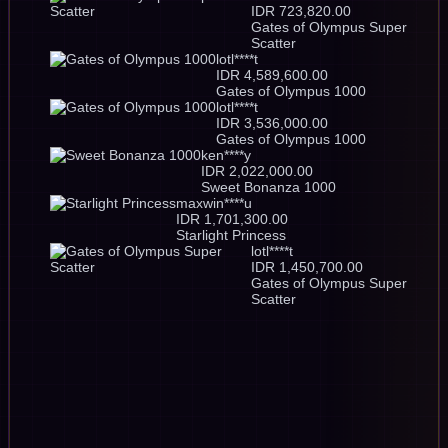
IDR
723,820.00
Gates of Olympus Super
Scatter
lotl****t
IDR
4,589,600.00
Gates of Olympus 1000
lotl****t
IDR
3,536,000.00
Gates of Olympus 1000
ken****y
IDR
2,022,000.00
Sweet Bonanza 1000
maxwin****u
IDR
1,701,300.00
Starlight Princess
lotl****t
IDR
1,450,700.00
Gates of Olympus Super
Scatter