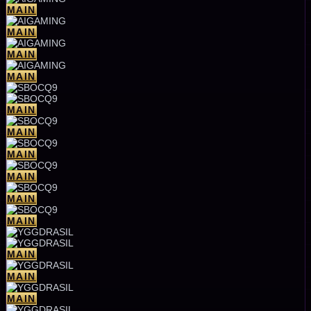
MAIN
MAIN
MAIN
MAIN
MAIN
MAIN
MAIN
MAIN
MAIN
MAIN
MAIN
MAIN
MAIN