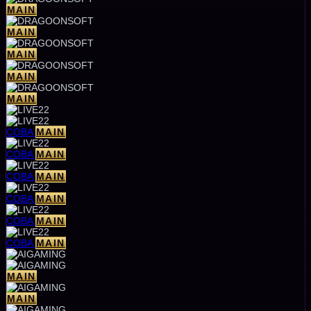
MAIN
MAIN
MAIN
MAIN
MAIN
COBA
MAIN
COBA
MAIN
COBA
MAIN
COBA
MAIN
COBA
MAIN
COBA
MAIN
MAIN
MAIN