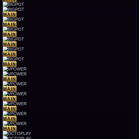
MAIN
MAIN
MAIN
MAIN
MAIN
MAIN
MAIN
MAIN
MAIN
MAIN
MAIN
MAIN