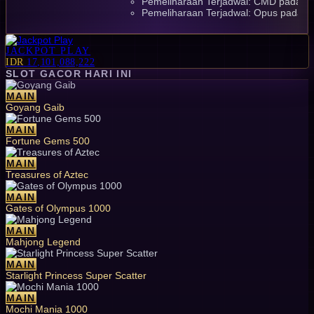
Pemeliharaan Terjadwal: CMD pada 09
Pemeliharaan Terjadwal: Opus pada 0
JACKPOT
PLAY
IDR
17,101,088,222
SLOT GACOR HARI INI
MAIN
Goyang Gaib
MAIN
Fortune Gems 500
MAIN
Treasures of Aztec
MAIN
Gates of Olympus 1000
MAIN
Mahjong Legend
MAIN
Starlight Princess Super Scatter
MAIN
Mochi Mania 1000