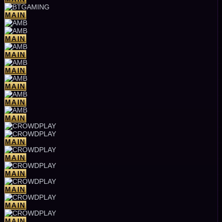
MAIN
MAIN
MAIN
MAIN
MAIN
MAIN
MAIN
MAIN
MAIN
MAIN
MAIN
MAIN
MAIN