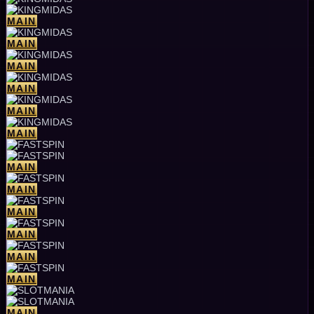
MAIN
MAIN
MAIN
MAIN
MAIN
MAIN
MAIN
MAIN
MAIN
MAIN
MAIN
MAIN
MAIN