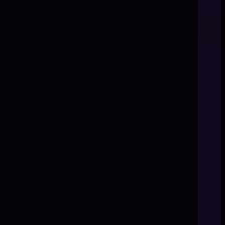
CRASH GAME
ARCADE