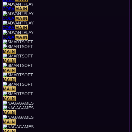
COBA
MAIN
COBA
MAIN
COBA
MAIN
COBA
MAIN
MAIN
MAIN
MAIN
MAIN
MAIN
MAIN
MAIN
MAIN
MAIN