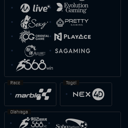
Race
Togel
Olahraga