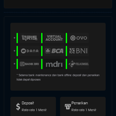
* Selama bank maintenance dan bank offline deposit dan penarikan
tidak dapat diproses
Deposit
Penarikan
Rata-rata 1 Menit
Rata-rata 1 Menit