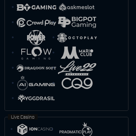
Live Casino