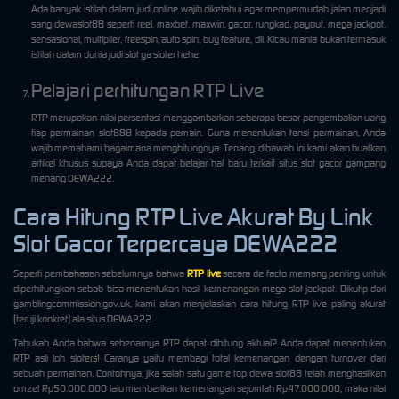
Ada banyak istilah dalam judi online wajib diketahui agar mempermudah jalan menjadi
sang dewaslot88 seperti reel, maxbet, maxwin, gacor, rungkad, payout, mega jackpot,
sensasional, multipiler, freespin, auto spin, buy feature, dll. Kicau mania bukan termasuk
istilah dalam dunia judi slot ya sloter hehe
Pelajari perhitungan RTP Live
RTP merupakan nilai persentasi menggambarkan seberapa besar pengembalian uang
tiap permainan slot888 kepada pemain. Guna menentukan tensi permainan, Anda
wajib memahami bagaimana menghitungnya. Tenang, dibawah ini kami akan buatkan
artikel khusus supaya Anda dapat belajar hal baru terkait situs slot gacor gampang
menang DEWA222.
Cara Hitung RTP Live Akurat By Link
Slot Gacor Terpercaya DEWA222
Seperti pembahasan sebelumnya bahwa
RTP live
secara de facto memang penting untuk
diperhitungkan sebab bisa menentukan hasil kemenangan mega slot jackpot. Dikutip dari
gamblingcommission.gov.uk, kami akan menjelaskan cara hitung RTP live paling akurat
(teruji konkret) ala situs DEWA222.
Tahukah Anda bahwa sebenarnya RTP dapat dihitung aktual? Anda dapat menentukan
RTP asli loh sloters! Caranya yaitu membagi total kemenangan dengan turnover dari
sebuah permainan. Contohnya, jika salah satu game top dewa slot88 telah menghasilkan
omzet Rp50.000.000 lalu memberikan kemenangan sejumlah Rp47.000.000, maka nilai