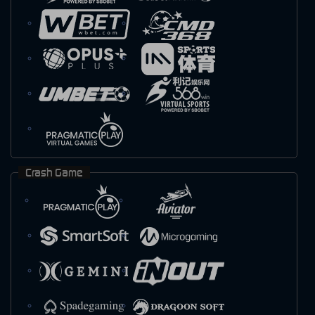
Crash Game