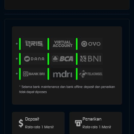
* Selama bank maintenance dan bank offline deposit dan penarikan
tidak dapat diproses
Deposit
Penarikan
Rata-rata 1 Menit
Rata-rata 1 Menit