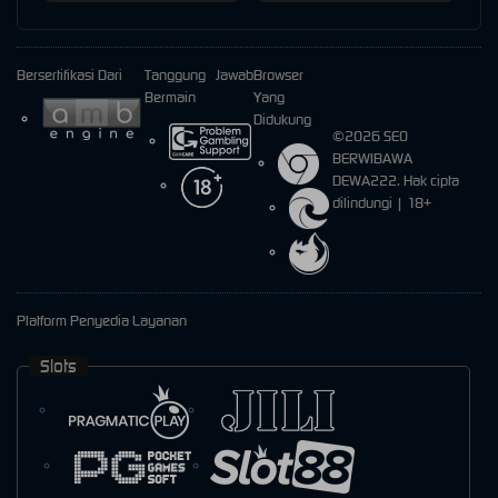
Bersertifikasi Dari
Tanggung Jawab
Browser
Bermain
Yang
Didukung
©2026 SEO
BERWIBAWA
DEWA222. Hak cipta
dilindungi | 18+
Platform Penyedia Layanan
Slots