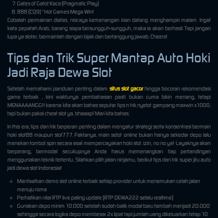
Gates of Gatot Kaca (Pragmatic Play)
888 (CQ9) *Hot Games Mega Win!
Cobalah permainan diatas, niscaya kemenangan kian datang menghampiri malam. Ingat
kata pepatah Arab, barang siapa bersungguh-sungguh, maka ia akan berhasil. Tapi jangan
lupa ya sloter, bermainlah dengan bijak dan bertanggung jawab. Cheers!
Tips dan Trik Super Mantap Auto Hoki
Jadi Raja Dewa Slot
Setelah memahami panduan penting dalam
situs slot gacor
hingga bocoran rekomendasi
game terbaik , kini waktunya pembahasan pasti bukan cuma bikin menang, tetapi
MENAAAANGG!! karena kita akan bahas seputar tips n trik nyelot gampang maxwin x1000,
tapi bukan pakai cheat slot ya, bhaaap! Mari kita bahas.
In this era, tips dan trik berperan penting dalam mengatur strategi serta konsentrasi bermain
hoki slot88 maupun slot777. Faktanya, main selot online bukan hanya sekedar depo lalu
menekan tombol spin secara asal mempercayakan hoki slot. izin, no no ya! Layaknya akan
berperang, bermodal secukupnya Anda harus memenangkan tiap pertandingan
menggunakan teknik tertentu. Silahkan pilih jalan ninjamu, berikut tips dan trik super jitu auto
jadi dewa slot Indonesia!
Manfaatkan demo slot online terbaik setiap provider untuk menemukan celah jalan
menuju roma
Perhatikan nilai RTP live paling update (RTP DEWA222 selalu realtime)
Gunakan depo minim 10.000 setelah sudah balik modal baru tambah menjadi 20.000
sehingga secara logika depo membesar 2x lipat tapi jumlah uang dikeluarkan tetap 10