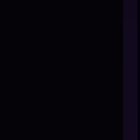
CRASH GAME
ARCADE