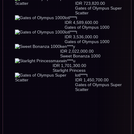
IDR
723,820.00
Gates of Olympus Super
Scatter
lotl****t
IDR
4,589,600.00
Gates of Olympus 1000
lotl****t
IDR
3,536,000.00
Gates of Olympus 1000
ken****y
IDR
2,022,000.00
Sweet Bonanza 1000
maxwin****u
IDR
1,701,300.00
Starlight Princess
lotl****t
IDR
1,450,700.00
Gates of Olympus Super
Scatter