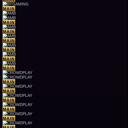
MAIN
MAIN
MAIN
MAIN
MAIN
MAIN
MAIN
MAIN
MAIN
MAIN
MAIN
MAIN
MAIN