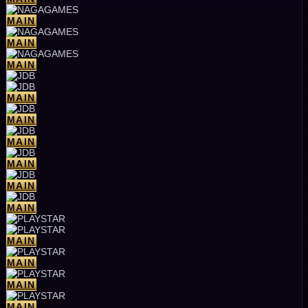
MAIN
MAIN
MAIN
MAIN
MAIN
MAIN
MAIN
MAIN
MAIN
MAIN
MAIN
MAIN
MAIN