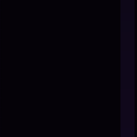
LIVE CASINO
RACE
TOGEL
OLAHRAGA