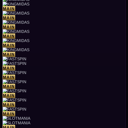
MAIN
MAIN
MAIN
MAIN
MAIN
MAIN
MAIN
MAIN
MAIN
MAIN
MAIN
MAIN
MAIN