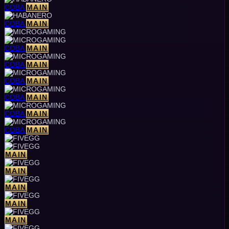
COBA
MAIN
COBA
MAIN
COBA
MAIN
COBA
MAIN
COBA
MAIN
COBA
MAIN
COBA
MAIN
COBA
MAIN
MAIN
MAIN
MAIN
MAIN
MAIN