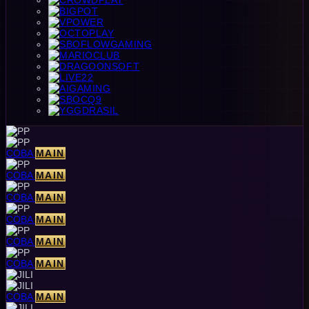
COBA
MAIN
COBA
MAIN
COBA
MAIN
COBA
MAIN
COBA
MAIN
COBA
MAIN
COBA
MAIN