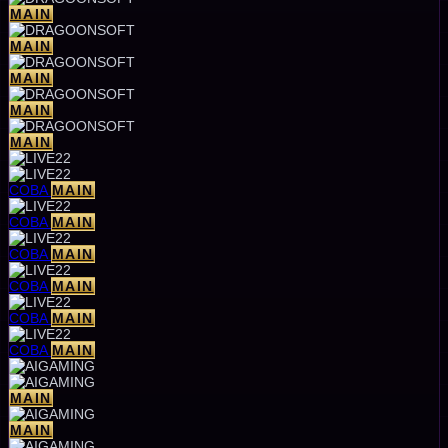
MAIN
MAIN
MAIN
MAIN
MAIN
COBA
MAIN
COBA
MAIN
COBA
MAIN
COBA
MAIN
COBA
MAIN
COBA
MAIN
MAIN
MAIN