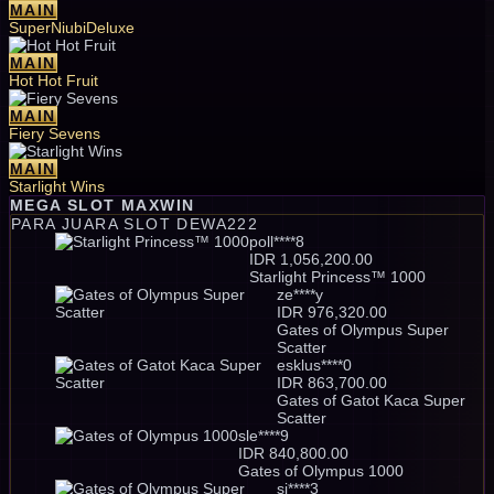
MAIN
SuperNiubiDeluxe
MAIN
Hot Hot Fruit
MAIN
Fiery Sevens
MAIN
Starlight Wins
MEGA SLOT MAXWIN
PARA JUARA SLOT DEWA222
poll****8
IDR
1,056,200.00
Starlight Princess™ 1000
ze****y
IDR
976,320.00
Gates of Olympus Super
Scatter
esklus****0
IDR
863,700.00
Gates of Gatot Kaca Super
Scatter
sle****9
IDR
840,800.00
Gates of Olympus 1000
si****3