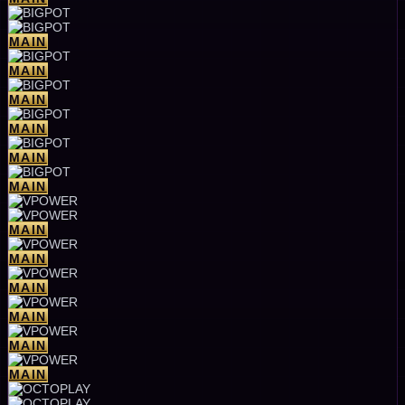
MAIN
MAIN
MAIN
MAIN
MAIN
MAIN
MAIN
MAIN
MAIN
MAIN
MAIN
MAIN