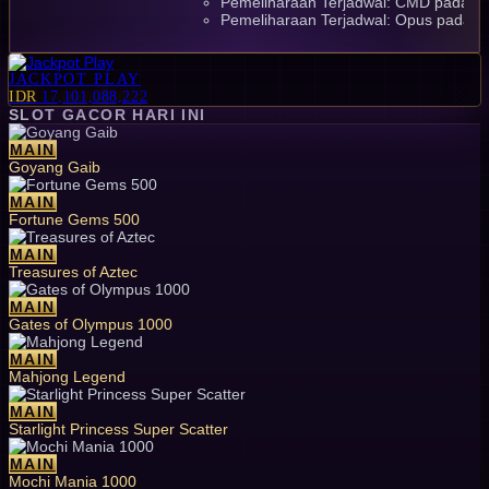
Pemeliharaan Terjadwal: CMD pada 09
Pemeliharaan Terjadwal: Opus pada 0
JACKPOT
PLAY
IDR
17,101,088,222
SLOT GACOR HARI INI
MAIN
Goyang Gaib
MAIN
Fortune Gems 500
MAIN
Treasures of Aztec
MAIN
Gates of Olympus 1000
MAIN
Mahjong Legend
MAIN
Starlight Princess Super Scatter
MAIN
Mochi Mania 1000